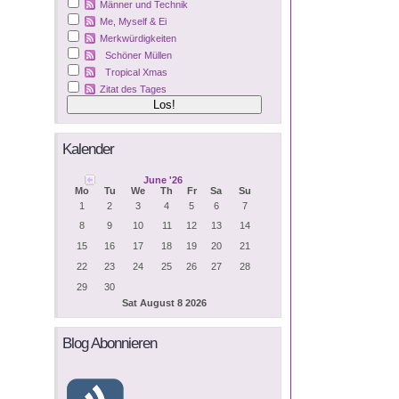
Männer und Technik
Me, Myself & Ei
Merkwürdigkeiten
Schöner Müllen
Tropical Xmas
Zitat des Tages
Kalender
June '26
Mo
Tu
We
Th
Fr
Sa
Su
1
2
3
4
5
6
7
8
9
10
11
12
13
14
15
16
17
18
19
20
21
22
23
24
25
26
27
28
29
30
Sat August 8 2026
Blog Abonnieren