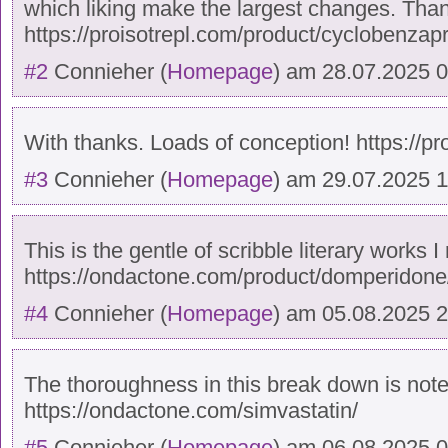
which liking make the largest changes. Thank
https://proisotrepl.com/product/cyclobenzapr
#2
Connieher
(
Homepage
) am
28.07.2025 
With thanks. Loads of conception! https://p
#3
Connieher
(
Homepage
) am
29.07.2025 1
This is the gentle of scribble literary works I
https://ondactone.com/product/domperidone
#4
Connieher
(
Homepage
) am
05.08.2025 
The thoroughness in this break down is not
https://ondactone.com/simvastatin/
#5
Connieher
(
Homepage
) am
06.08.2025 