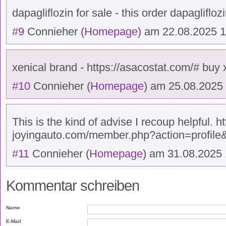
dapagliflozin for sale - this order dapagliflozi
#9
Connieher
(
Homepage
) am
22.08.2025 
xenical brand - https://asacostat.com/# buy
#10
Connieher
(
Homepage
) am
25.08.2025
This is the kind of advise I recoup helpful. 
joyingauto.com/member.php?action=profil
#11
Connieher
(
Homepage
) am
31.08.2025 
Kommentar schreiben
Name
E-Mail