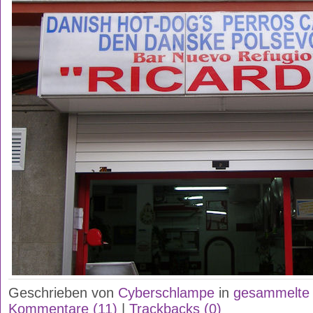
Geschrieben von
Cyberschlampe
in
gesammelte 
Kommentare (11)
|
Trackbacks (0)