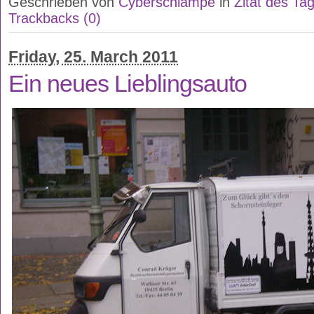
Geschrieben von
Cyberschlampe
in
Zitat des Ta
Trackbacks (0)
Friday, 25. March 2011
Ein neues Lieblingsauto