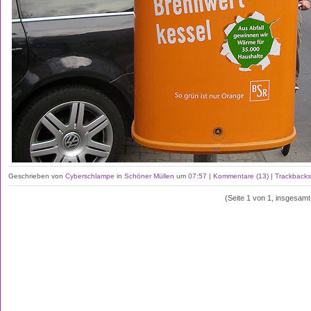
Geschrieben von
Cyberschlampe
in
Schöner Müllen
um
07:57
|
Kommentare (13)
|
Trackbacks
(Seite 1 von 1, insgesamt