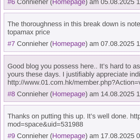
#6
Connieher
(
Homepage
) am
05.08.2025 
The thoroughness in this break down is not
topamax price
#7
Connieher
(
Homepage
) am
07.08.2025 
Good blog you possess here.. It’s hard to ass
yours these days. I justifiably appreciate ind
http://www.01.com.hk/member.php?Action=
#8
Connieher
(
Homepage
) am
14.08.2025 
Thanks on putting this up. It’s well done. 
mod=space&uid=531988
#9
Connieher
(
Homepage
) am
17.08.2025 