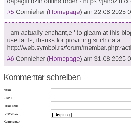
dapagliflozin online order - https://janozin.c
#5
Connieher
(
Homepage
) am
22.08.2025 
I am actually enchant‚e ' to gleam at this bl
use facts, thanks for providing such data.
http://web.symbol.rs/forum/member.php?act
#6
Connieher
(
Homepage
) am
31.08.2025 
Kommentar schreiben
Name
E-Mail
Homepage
Antwort zu
Kommentar